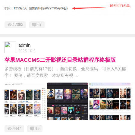
17083
67
admin
2025-10-9
苹果MACCMS二开影视泛目录站群程序终极版
多套模板（目前共有17套），自由切换，全局编码，可插入S关键
字！ 案例，请百度搜索：本站所有视 ...
4447
19