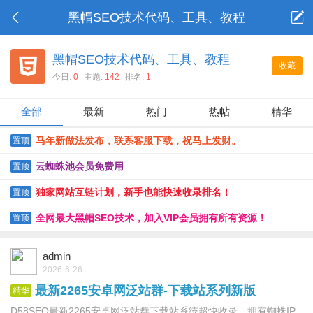
黑帽SEO技术代码、工具、教程
黑帽SEO技术代码、工具、教程
收藏
今日:
0
主题:
142
排名:
1
全部
最新
热门
热帖
精华
马年新做法发布，联系客服下载，祝马上发财。
置顶
云蜘蛛池会员免费用
置顶
独家网站互链计划，新手也能快速收录排名！
置顶
全网最大黑帽SEO技术，加入VIP会员拥有所有资源！
置顶
admin
2026-6-26
最新2265安卓网泛站群-下载站系列新版
精华
D58SEO最新2265安卓网泛站群下载站系统超快收录，拥有蜘蛛IP