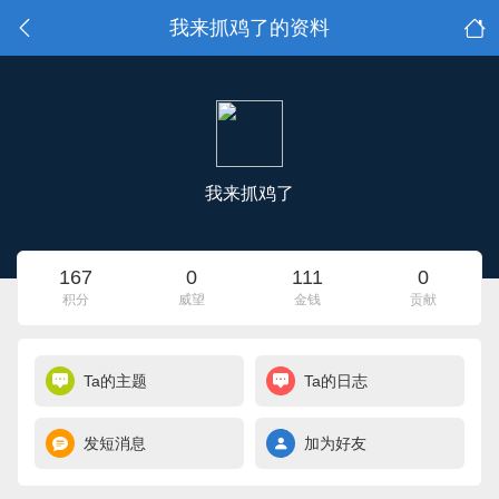
我来抓鸡了的资料
我来抓鸡了
167
0
111
0
积分
威望
金钱
贡献
Ta的主题
Ta的日志
发短消息
加为好友