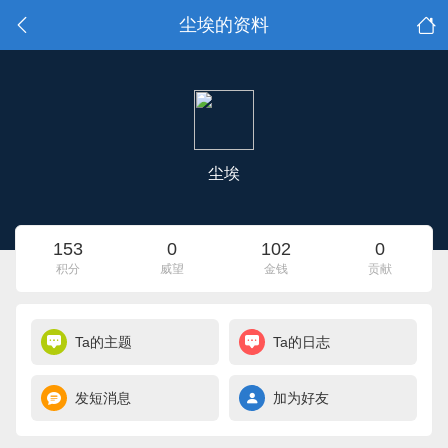
尘埃的资料
尘埃
153
0
102
0
积分
威望
金钱
贡献
Ta的主题
Ta的日志
发短消息
加为好友